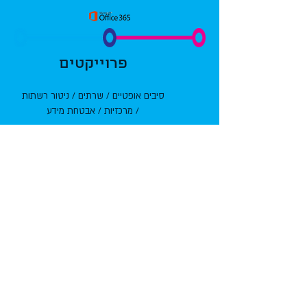
פרוייקטים
סיבים אופטיים / שרתים / ניטור רשתות
/
מרכזיות / אבטחת מידע
שרותים
תמיכה מקצועית באנשי IT /
צוות
תמיכה וגיבוי מרחוק / תחזוקת שרתים
שוטפת / ייעוץ ניהול והטמעת פרוייקטים
/ מוקד Help Desk מקצועי
GET-MOR