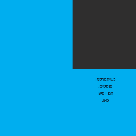
בקרוב
יהיו
כאן
פוסטים
ששווה
לחכות
להם!
כשיתפרסמו
פוסטים,
הם יופיעו
כאן.